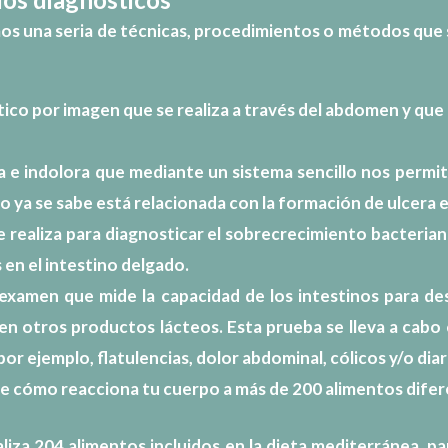
os una seria de técnicas, procedimientos o métodos que s
ico por imagen que se realiza a través del abdomen y que 
a e indolora que mediante un sistema sencillo nos permi
mo ya se sabe está relacionada con la formación de ulcera
 se realiza para diagnosticar el sobrecrecimiento bacteria
 en el intestino delgado.
n examen que mide la
capacidad de los intestinos para d
 en otros productos lácteos. Esta prueba se lleva a cab
or ejemplo, flatulencias, dolor abdominal, cólicos y/o diar
re cómo reacciona tu cuerpo a más de 200 alimentos difere
iza 204 alimentos incluidos en la dieta mediterránea, pa