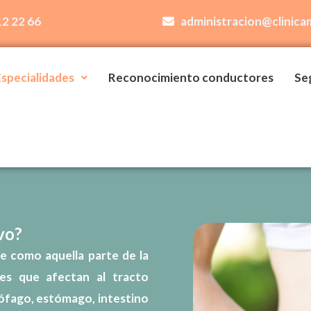
12 22 66
administracion@clinica
Especialidades
Reconocimiento conductores
Se
vo?
e como aquella parte de la
des que afectan al
tracto
ófago, estómago, intestino