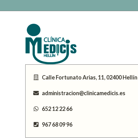
Calle Fortunato Arias, 11, 02400 Hellín
administracion@clinicamedicis.es
652 12 22 66
967 68 09 96