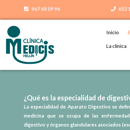
Ir
967 68 09 96
652 
al
contenido
Inicio
La clínica
¿Qué es la especialidad de digesti
La especialidad de
Aparato Digestivo
se defin
medicina que se ocupa de las enfermeda
digestivo y órganos glandulares
asociados (es